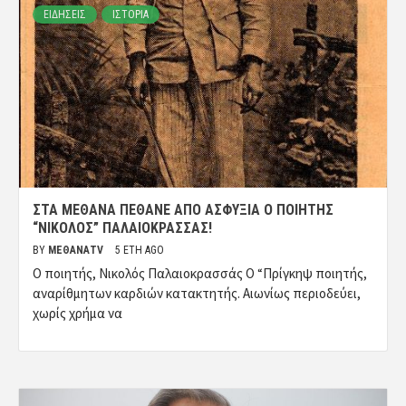
ΕΙΔΗΣΕΙΣ
ΙΣΤΟΡΙΑ
ΣΤΑ ΜΈΘΑΝΑ ΠΈΘΑΝΕ ΑΠΌ ΑΣΦΥΞΊΑ Ο ΠΟΙΗΤΉΣ
“ΝΙΚΟΛΌΣ” ΠΑΛΑΙΟΚΡΑΣΣΆΣ!
BY
ΜΈΘΑΝΑTV
5 ΈΤΗ AGO
Ο ποιητής, Νικολός Παλαιοκρασσάς Ο “Πρίγκηψ ποιητής,
αναρίθμητων καρδιών κατακτητής. Αιωνίως περιοδεύει,
χωρίς χρήμα να