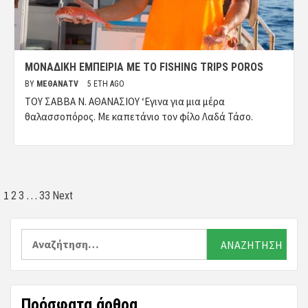
ΜΟΝΑΔΙΚΗ ΕΜΠΕΙΡΙΑ ΜΕ ΤΟ FISHING TRIPS POROS
BY
ΜΈΘΑΝΑTV
5 ΈΤΗ AGO
ΤΟΥ ΣΑΒΒΑ Ν. ΑΘΑΝΑΣΙΟΥ ‘Εγινα για μια μέρα
θαλασσοπόρος. Με καπετάνιο τον φίλο Λαδά Τάσο.
Σελιδοποίηση
1
…
2
3
33
Next
άρθρων
Αναζήτηση
για:
Πρόσφατα άρθρα