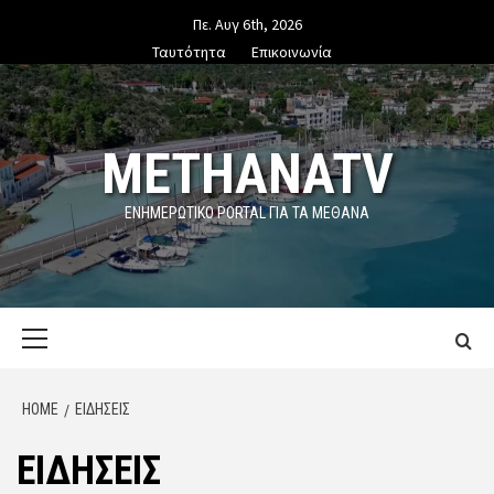
Skip
Πε. Αυγ 6th, 2026
to
Ταυτότητα
Επικοινωνία
content
METHANATV
ΕΝΗΜΕΡΩΤΙΚΌ PORTAL ΓΙΑ ΤΑ ΜΕΘΑΝΑ
Primary
Menu
HOME
ΕΙΔΗΣΕΙΣ
ΕΙΔΗΣΕΙΣ