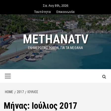
Skip
Σα. Αυγ 8th, 2026
to
Ταυτότητα
Επικοινωνία
content
METHANATV
ΕΝΗΜΕΡΩΤΙΚΌ PORTAL ΓΙΑ ΤΑ ΜΕΘΑΝΑ
Primary
Menu
HOME
2017
ΙΟΎΛΙΟΣ
Μήνας:
Ιούλιος 2017