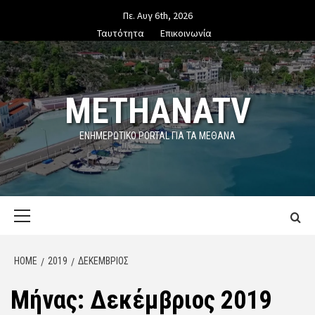
Skip
Πε. Αυγ 6th, 2026
to
Ταυτότητα
Επικοινωνία
content
METHANATV
ΕΝΗΜΕΡΩΤΙΚΌ PORTAL ΓΙΑ ΤΑ ΜΕΘΑΝΑ
Primary
Menu
HOME
2019
ΔΕΚΈΜΒΡΙΟΣ
Μήνας:
Δεκέμβριος 2019