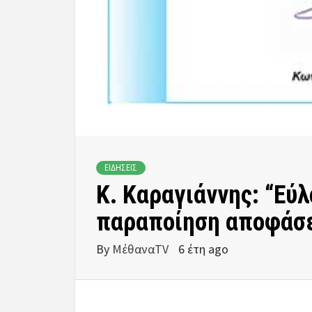
ΕΙΔΗΣΕΙΣ
Κ. Καραγιάννης: “Εύ
παραποίηση αποφάσ
By
ΜέθαναTV
6 έτη ago