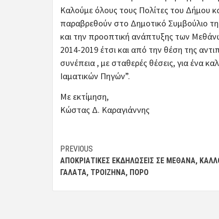
Καλούμε όλους τους Πολίτες του Δήμου κα
παραβρεθούν στο Δημοτικό Συμβούλιο της
και την προοπτική ανάπτυξης των Μεθάνω
2014-2019 έτσι και από την θέση της αντι
συνέπεια , με σταθερές θέσεις, για ένα κ
Ιαματικών Πηγών”.
Με εκτίμηση,
Κώστας Δ. Καραγιάννης
Post
PREVIOUS
ΑΠΟΚΡΙΆΤΙΚΕΣ ΕΚΔΗΛΏΣΕΙΣ ΣΕ ΜΈΘΑΝΑ, ΚΑΛΛ
navigation
ΓΑΛΑΤΆ, ΤΡΟΙΖΉΝΑ, ΠΌΡΟ