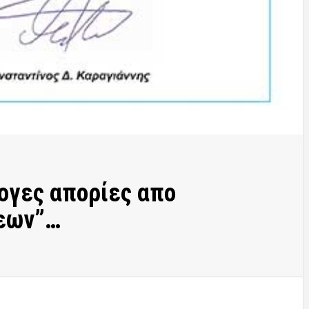
λογες απορίες απο
εων”…