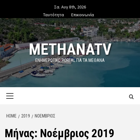
Skip
Σα. Αυγ 8th, 2026
to
Ταυτότητα
Επικοινωνία
content
METHANATV
ΕΝΗΜΕΡΩΤΙΚΌ PORTAL ΓΙΑ ΤΑ ΜΕΘΑΝΑ
Primary
Menu
HOME
2019
ΝΟΈΜΒΡΙΟΣ
Μήνας:
Νοέμβριος 2019