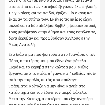
φύγει στο αντάρτικο 6 άτομα. Πήγαν απέναντι
στα σπίτια αυτών και αφού έβγαλαν έξω δηλαδή,
τις γυναίκες και τα παιδιά, έριξαν μία σκόνη και
έκαψαν τα σπίτια των. Εκείνες τις ημέρες είχαν
συλλάβει τα δύο αδέλφια Βιρβίλη, φαρμακοποιοί,
τους μετέφεραν στην Αθήνα και τους εκτέλεσαν,
διότι έκρυβαν και προωθούσαν Άγγλους στην
Μέση Ανατολή.
Στο διάστημα που φοιτούσα στο Γυμνάσιο στον
Πόρο, ο πατέρας μου μου έδινε ένα φάκελο
μικρό και το έκρυβα στην κάλτσα μου. Μόλις
έβγαινα από το καίκι, πήγαινα κατ’ ευθείαν πίσω
από την παραλία, αυτός που πούλαγε
υφάσματα, κοίταζα να μην είναι κανείς στο
κατάστημα και του έδινα τον μικρό φάκελο.
Μετά την Κατοχή, ο πατέρας μου είχε αναφέρει
σε πιο σημείο θα έστελνε το άτομο για να το