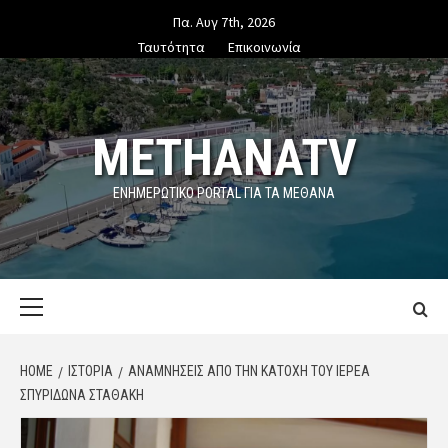
Skip
Πα. Αυγ 7th, 2026
to
Ταυτότητα
Επικοινωνία
content
METHANATV
ΕΝΗΜΕΡΩΤΙΚΌ PORTAL ΓΙΑ ΤΑ ΜΕΘΑΝΑ
Primary
Menu
HOME
ΙΣΤΟΡΙΑ
ΑΝΑΜΝΉΣΕΙΣ ΑΠΌ ΤΗΝ ΚΑΤΟΧΉ ΤΟΥ ΙΕΡΈΑ
ΣΠΥΡΊΔΩΝΑ ΣΤΑΘΆΚΗ