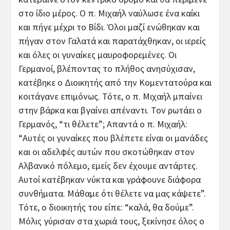
στο ίδιο μέρος. Ο π. Μιχαήλ ναύλωσε ένα καίκι
και πήγε μέχρι το Βίδι. Όλοι μαζί ενώθηκαν και
πήγαν στον Γαλατά και παρατάχθηκαν, οι ιερείς
και όλες οι γυναίκες μαυροφορεμένες. Οι
Γερμανοί, βλέποντας το πλήθος ανησύχισαν,
κατέβηκε ο Διοικητής από την Κομεντατούρα και
κοιτάγανε επιμόνως. Τότε, ο π. Μιχαήλ μπαίνει
στην βάρκα και βγαίνει απέναντι. Τον ρωτάει ο
Γερμανός, “τι θέλετε”; Απαντά ο π. Μιχαήλ:
“Αυτές οι γυναίκες που βλέπετε είναι οι μανάδες
και οι αδελφές αυτών που σκοτώθηκαν στον
Αλβανικό πόλεμο, εμείς δεν έχουμε αντάρτες.
Αυτοί κατέβηκαν νύκτα και γράφουνε διάφορα
συνθήματα. Μάθαμε ότι θέλετε να μας κάψετε”.
Τότε, ο διοικητής του είπε: “καλά, θα δούμε”.
Μόλις γύρισαν στα χωριά τους, ξεκίνησε όλος ο