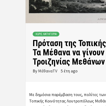
ΧΩΡΊΣ ΚΑΤΗΓΟΡΊΑ
Πρόταση της Τοπικής
Τα Μέθανα να γίνουν
Τροιζηνίας Μεθάνων
By
ΜέθαναTV
5 έτη ago
Με δημόσια παρέμβαση τους, πολίτες τω
Τοπικής Κοινότητας Λουτροπόλεως Μεθάνω