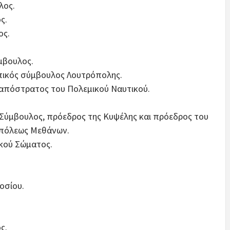
λος.
ς.
ος.
μβουλος.
κός σύμβουλος Λουτρόπολης.
πόστρατος του Πολεμικού Ναυτικού.
μβουλος, πρόεδρος της Κυψέλης και πρόεδρος του
οπόλεως Μεθάνων.
ικού Σώματος.
οσίου.
ς.