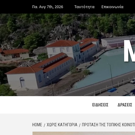
Skip
Πα. Αυγ 7th, 2026
Ταυτότητα
Επικοινωνία
to
content
ΕΙΔΗΣΕΙΣ
ΔΡΑΣΕΙΣ
HOME
ΧΩΡΊΣ ΚΑΤΗΓΟΡΊΑ
ΠΡΌΤΑΣΗ ΤΗΣ ΤΟΠΙΚΉΣ ΚΟΙΝΌ