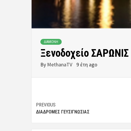
ΔΙΑΜΟΝΗ
Ξενοδοχείο ΣΑΡΩΝΙΣ
By
MethanaTV
9 έτη ago
Post
PREVIOUS
ΔΙΑΔΡΟΜΈΣ ΓΕΥΣΙΓΝΩΣΊΑΣ
navigation