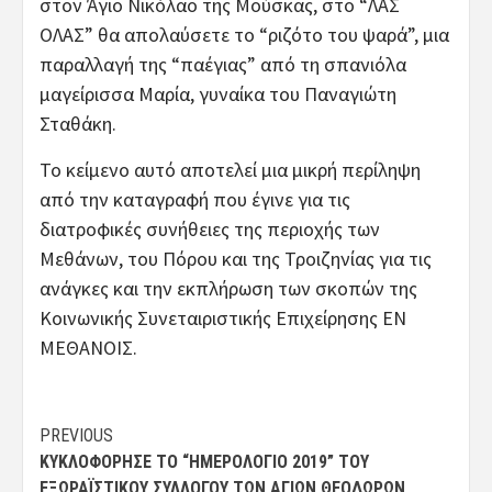
στον Άγιο Νικόλαο της Μούσκας, στο “ΛΑΣ
ΟΛΑΣ” θα απολαύσετε το “ριζότο του ψαρά”, μια
παραλλαγή της “παέγιας” από τη σπανιόλα
μαγείρισσα Μαρία, γυναίκα του Παναγιώτη
Σταθάκη.
Το κείμενο αυτό αποτελεί μια μικρή περίληψη
από την καταγραφή που έγινε για τις
διατροφικές συνήθειες της περιοχής των
Μεθάνων, του Πόρου και της Τροιζηνίας για τις
ανάγκες και την εκπλήρωση των σκοπών της
Κοινωνικής Συνεταιριστικής Επιχείρησης ΕΝ
ΜΕΘΑΝΟΙΣ.
Post
PREVIOUS
ΚΥΚΛΟΦΌΡΗΣΕ ΤΟ “ΗΜΕΡΟΛΌΓΙΟ 2019” ΤΟΥ
navigation
ΕΞΩΡΑΪΣΤΙΚΟΎ ΣΥΛΛΌΓΟΥ ΤΩΝ ΑΓΊΩΝ ΘΕΟΔΏΡΩΝ