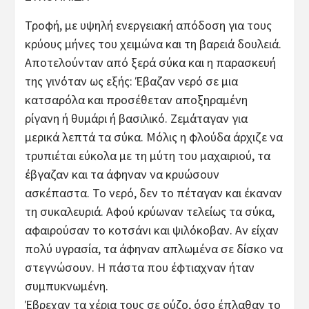
Τροφή, με υψηλή ενεργειακή απόδοση για τους
κρύους μήνες του χειμώνα και τη βαρειά δουλειά.
Αποτελούνταν από ξερά σύκα και η παρασκευή
της γινόταν ως εξής: Έβαζαν νερό σε μια
κατσαρόλα και προσέθεταν αποξηραμένη
ρίγανη ή θυμάρι ή βασιλικό. Ζεμάταγαν για
μερικά λεπτά τα σύκα. Μόλις η φλούδα άρχιζε να
τρυπιέται εύκολα με τη μύτη του μαχαιριού, τα
έβγαζαν και τα άφηναν να κρυώσουν
ασκέπαστα. Το νερό, δεν το πέταγαν και έκαναν
τη συκαλευριά. Αφού κρύωναν τελείως τα σύκα,
αφαιρούσαν το κοτσάνι και ψιλόκοβαν. Αν είχαν
πολύ υγρασία, τα άφηναν απλωμένα σε δίσκο να
στεγνώσουν. Η πάστα που έφτιαχναν ήταν
συμπυκνωμένη.
Έβρεχαν τα χέρια τους σε ούζο, όσο έπλαθαν το