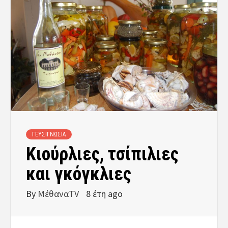
ΓΕΥΣΙΓΝΩΣΙΑ
Κιούρλιες, τσίπιλιες
και γκόγκλιες
By
ΜέθαναTV
8 έτη ago