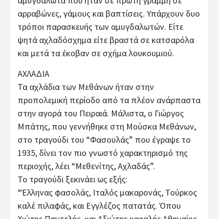
αμυγδαλωτά που ήταν σε πρώτη γραμμή σε
αρραβώνες, γάμους και βαπτίσεις. Υπάρχουν δυο
τρόποι παρασκευής των αμυγδαλωτών. Είτε
ψητά αχλαδόσχημα είτε βραστά σε κατσαρόλα
και μετά τα έκοβαν σε σχήμα λουκουμιού.
ΑΧΛΑΔΙΑ
Τα αχλάδια των Μεθάνων ήταν στην
προπολεμική περίοδο από τα πλέον ανάρπαστα
στην αγορά του Πειραιά. Μάλιστα, ο Γιώργος
Μπάτης, που γεννήθηκε στη Μούσκα Μεθάνων,
στο τραγούδι του “Φασουλάς” που έγραψε το
1935, δίνει τον πιο γνωστό χαρακτηρισμό της
περιοχής, λέει “Μεθενίτης, Αχλαδάς”.
Το τραγούδι ξεκινάει ως εξής:
“Έλληνας φασολάς, Ιταλός μακαρονάς, Τούρκος
καλέ πιλαφάς, και Εγγλέζος πατατάς. Όπου
Χιώτης Παντελής, και Αξιώτης καραλής Αθηναίος