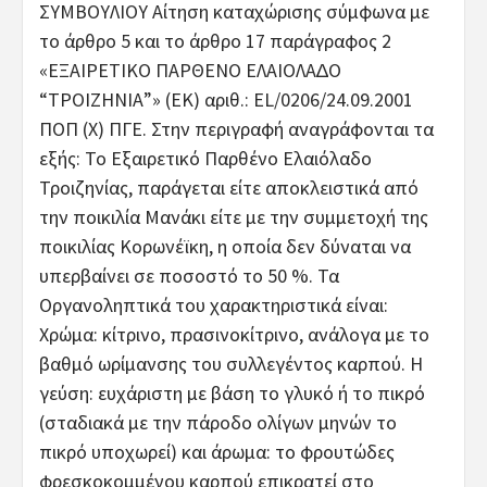
ΣΥΜΒΟΥΛΙΟΥ Αίτηση καταχώρισης σύμφωνα με
το άρθρο 5 και το άρθρο 17 παράγραφος 2
«ΕΞΑΙΡΕΤΙΚΟ ΠΑΡΘΕΝΟ ΕΛΑΙΟΛΑ∆Ο
“ΤΡΟΙΖΗΝΙΑ”» (ΕΚ) αριθ.: EL/0206/24.09.2001
ΠΟΠ (Χ) ΠΓΕ. Στην περιγραφή αναγράφονται τα
εξής: Το Εξαιρετικό Παρθένο Ελαιόλαδο
Τροιζηνίας, παράγεται είτε αποκλειστικά από
την ποικιλία Μανάκι είτε με την συμμετοχή της
ποικιλίας Κορωνέϊκη, η οποία δεν δύναται να
υπερβαίνει σε ποσοστό το 50 %. Τα
Οργανοληπτικά του χαρακτηριστικά είναι:
Χρώμα: κίτρινο, πρασινοκίτρινο, ανάλογα με το
βαθμό ωρίμανσης του συλλεγέντος καρπού. Η
γεύση: ευχάριστη με βάση το γλυκό ή το πικρό
(σταδιακά με την πάροδο ολίγων μηνών το
πικρό υποχωρεί) και άρωμα: το φρουτώδες
φρεσκοκομμένου καρπού επικρατεί στο