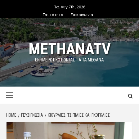
Skip
Πα. Αυγ 7th, 2026
to
Ταυτότητα
Επικοινωνία
content
METHANATV
ΕΝΗΜΕΡΩΤΙΚΌ PORTAL ΓΙΑ ΤΑ ΜΕΘΑΝΑ
Primary
Menu
HOME
ΓΕΥΣΙΓΝΩΣΙΑ
ΚΙΟΎΡΛΙΕΣ, ΤΣΊΠΙΛΙΕΣ ΚΑΙ ΓΚΌΓΚΛΙΕΣ