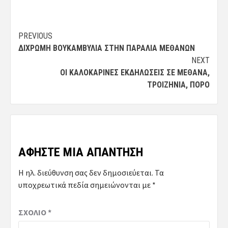
Post
PREVIOUS
ΔΊΧΡΩΜΗ ΒΟΥΚΑΜΒΎΛΙΑ ΣΤΗΝ ΠΑΡΑΛΊΑ ΜΕΘΆΝΩΝ
navigation
NEXT
ΟΙ ΚΑΛΟΚΑΡΙΝΈΣ ΕΚΔΗΛΏΣΕΙΣ ΣΕ ΜΈΘΑΝΑ,
ΤΡΟΙΖΗΝΊΑ, ΠΌΡΟ
ΑΦΉΣΤΕ ΜΙΑ ΑΠΆΝΤΗΣΗ
Η ηλ. διεύθυνση σας δεν δημοσιεύεται.
Τα
υποχρεωτικά πεδία σημειώνονται με
*
ΣΧΌΛΙΟ
*