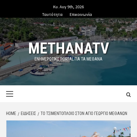
Skip
Κυ. Αυγ 9th, 2026
to
Ταυτότητα
Επικοινωνία
content
METHANATV
ΕΝΗΜΕΡΩΤΙΚΌ PORTAL ΓΙΑ ΤΑ ΜΕΘΑΝΑ
Primary
Menu
HOME
ΕΙΔΗΣΕΙΣ
ΤΟ ΤΣΙΜΕΝΤΌΠΛΟΙΟ ΣΤΟΝ ΆΓΙΟ ΓΕΏΡΓΙΟ ΜΕΘΆΝΩΝ