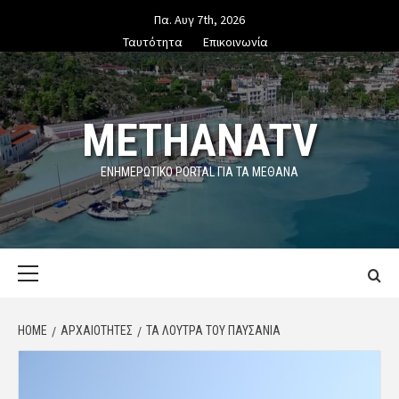
Skip
Πα. Αυγ 7th, 2026
to
Ταυτότητα
Επικοινωνία
content
METHANATV
ΕΝΗΜΕΡΩΤΙΚΌ PORTAL ΓΙΑ ΤΑ ΜΕΘΑΝΑ
Primary
Menu
HOME
ΑΡΧΑΙΟΤΗΤΕΣ
ΤΑ ΛΟΥΤΡΆ ΤΟΥ ΠΑΥΣΑΝΊΑ