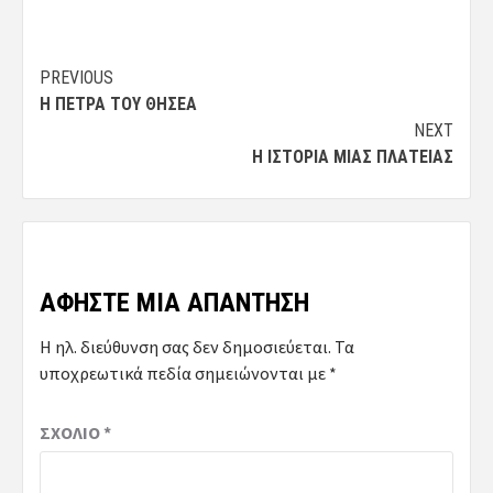
Post
PREVIOUS
Η ΠΈΤΡΑ ΤΟΥ ΘΗΣΈΑ
navigation
NEXT
Η ΙΣΤΟΡΊΑ ΜΙΑΣ ΠΛΑΤΕΊΑΣ
ΑΦΉΣΤΕ ΜΙΑ ΑΠΆΝΤΗΣΗ
Η ηλ. διεύθυνση σας δεν δημοσιεύεται.
Τα
υποχρεωτικά πεδία σημειώνονται με
*
ΣΧΌΛΙΟ
*