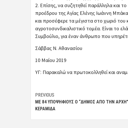
2. Επίσης, να συζητηθεί παράλληλα και τ
προέδρου της Αγίας Ελένης Ιωάννη Μπάκα
και προσέφερε τα μέγιστα στο χωριό του 
αγροτοσυνδικαλιστικό τομέα. Είναι το ελ
Συμβούλιο, για έναν άνθρωπο που υπηρέτη
Σάββας Ν. Αθανασίου
10 Μαίου 2019
ΥΓ: Παρακαλώ να πρωτοκολληθεί και ανα
Post
PREVIOUS
ΜΕ 84 ΥΠΟΨΉΦΙΟΥΣ Ο “ΔΗΜΟΣ ΑΠΟ ΤΗΝ ΑΡΧΗ”
navigation
ΚΕΡΑΜΊΔΑ