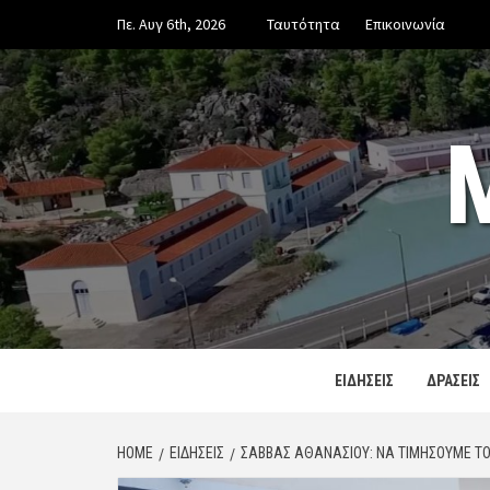
Skip
Πε. Αυγ 6th, 2026
Ταυτότητα
Επικοινωνία
to
content
ΕΙΔΗΣΕΙΣ
ΔΡΑΣΕΙΣ
HOME
ΕΙΔΗΣΕΙΣ
ΣΆΒΒΑΣ ΑΘΑΝΑΣΊΟΥ: ΝΑ ΤΙΜΉΣΟΥΜΕ Τ