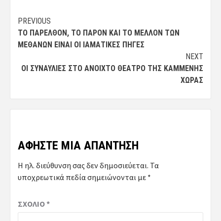
Post
PREVIOUS
ΤΟ ΠΑΡΕΛΘΌΝ, ΤΟ ΠΑΡΌΝ ΚΑΙ ΤΟ ΜΈΛΛΟΝ ΤΩΝ
navigation
ΜΕΘΆΝΩΝ ΕΊΝΑΙ ΟΙ ΙΑΜΑΤΙΚΈΣ ΠΗΓΈΣ
NEXT
ΟΙ ΣΥΝΑΥΛΊΕΣ ΣΤΟ ΑΝΟΙΧΤΌ ΘΈΑΤΡΟ ΤΗΣ ΚΑΜΜΈΝΗΣ
ΧΏΡΑΣ
ΑΦΉΣΤΕ ΜΙΑ ΑΠΆΝΤΗΣΗ
Η ηλ. διεύθυνση σας δεν δημοσιεύεται.
Τα
υποχρεωτικά πεδία σημειώνονται με
*
ΣΧΌΛΙΟ
*