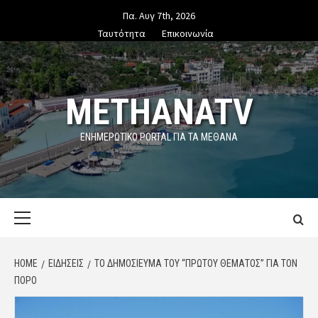
Skip
Πα. Αυγ 7th, 2026
to
Ταυτότητα
Επικοινωνία
content
METHANATV
ΕΝΗΜΕΡΩΤΙΚΌ PORTAL ΓΙΑ ΤΑ ΜΕΘΑΝΑ
Primary
Menu
HOME
ΕΙΔΗΣΕΙΣ
ΤΟ ΔΗΜΟΣΊΕΥΜΑ ΤΟΥ “ΠΡΏΤΟΥ ΘΈΜΑΤΟΣ” ΓΙΑ ΤΟΝ
ΠΌΡΟ