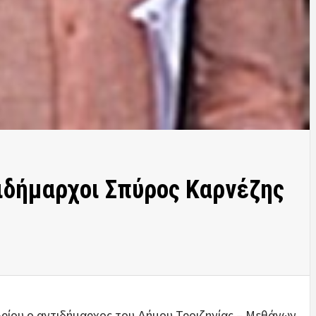
ιδήμαρχοι Σπύρος Καρνέζης
βρίου ο αντιδήμαρχος του Δήμου Τροιζηνίας – Μεθάνων