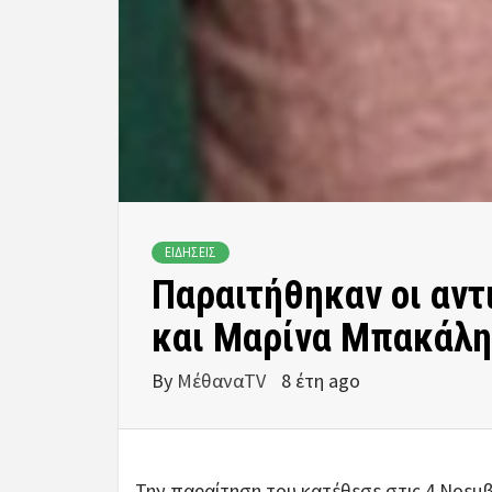
ΕΙΔΗΣΕΙΣ
Παραιτήθηκαν οι αντ
και Μαρίνα Μπακάλη
By
ΜέθαναTV
8 έτη ago
Την παραίτηση του κατέθεσε στις 4 Νοεμ