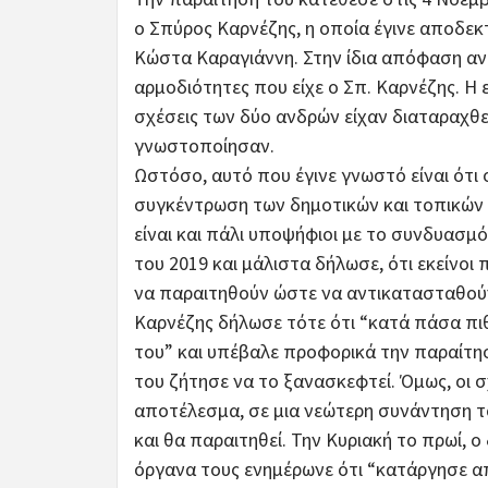
ο Σπύρος Καρνέζης, η οποία έγινε αποδε
Κώστα Καραγιάννη. Στην ίδια απόφαση αναφ
αρμοδιότητες που είχε ο Σπ. Καρνέζης. Η 
σχέσεις των δύο ανδρών είχαν διαταραχθε
γνωστοποίησαν.
Ωστόσο, αυτό που έγινε γνωστό είναι ότι 
συγκέντρωση των δημοτικών και τοπικών
είναι και πάλι υποψήφιοι με το συνδυασμό
του 2019 και μάλιστα δήλωσε, ότι εκείνοι
να παραιτηθούν ώστε να αντικατασταθούν
Καρνέζης δήλωσε τότε ότι “κατά πάσα πι
του” και υπέβαλε προφορικά την παραίτησ
του ζήτησε να το ξανασκεφτεί. Όμως, οι 
αποτέλεσμα, σε μια νεώτερη συνάντηση του
και θα παραιτηθεί. Την Κυριακή το πρωί,
όργανα τους ενημέρωνε ότι “κατάργησε απ