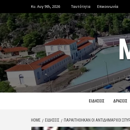
Skip
Κυ. Αυγ 9th, 2026
Ταυτότητα
Επικοινωνία
to
content
ΕΙΔΗΣΕΙΣ
ΔΡΑΣΕΙΣ
HOME
ΕΙΔΗΣΕΙΣ
ΠΑΡΑΙΤΉΘΗΚΑΝ ΟΙ ΑΝΤΙΔΉΜΑΡΧΟΙ ΣΠΎ