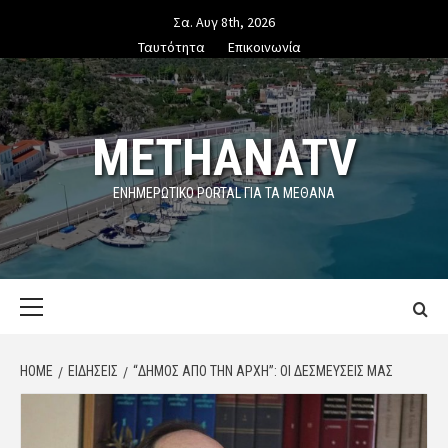
Skip
Σα. Αυγ 8th, 2026
to
Ταυτότητα
Επικοινωνία
content
METHANATV
ΕΝΗΜΕΡΩΤΙΚΌ PORTAL ΓΙΑ ΤΑ ΜΕΘΑΝΑ
Primary
Menu
HOME
ΕΙΔΗΣΕΙΣ
“ΔΗΜΟΣ ΑΠΟ ΤΗΝ ΑΡΧΗ”: ΟΙ ΔΕΣΜΕΎΣΕΙΣ ΜΑΣ