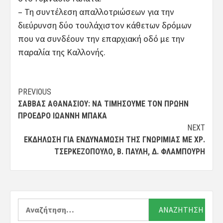
– Τη συντέλεση απαλλοτριώσεων για την
διεύρυνση δύο τουλάχιστον κάθετων δρόμων
που να συνδέουν την επαρχιακή οδό με την
παραλία της Καλλονής.
Post
PREVIOUS
ΣΆΒΒΑΣ ΑΘΑΝΑΣΊΟΥ: ΝΑ ΤΙΜΉΣΟΥΜΕ ΤΟΝ ΠΡΏΗΝ
navigation
ΠΡΌΕΔΡΟ ΙΩΆΝΝΗ ΜΠΆΚΑ
NEXT
ΕΚΔΉΛΩΣΗ ΓΙΑ ΕΝΔΥΝΆΜΩΣΗ ΤΗΣ ΓΝΩΡΙΜΊΑΣ ΜΕ ΧΡ.
ΤΣΕΡΚΕΖΌΠΟΥΛΟ, Β. ΠΑΥΛΉ, Δ. ΦΛΑΜΠΟΎΡΗ
Αναζήτηση
για: