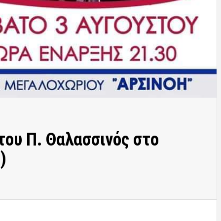
του Π. Θαλασσινός στο
)