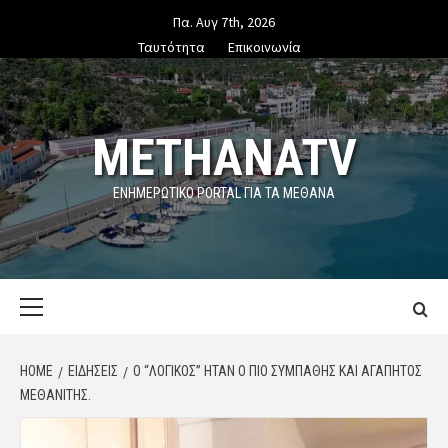
Skip
Πα. Αυγ 7th, 2026
to
Ταυτότητα
Επικοινωνία
content
METHANATV
ΕΝΗΜΕΡΩΤΙΚΌ PORTAL ΓΙΑ ΤΑ ΜΕΘΑΝΑ
Primary
Menu
HOME
ΕΙΔΗΣΕΙΣ
Ο “ΛΟΓΙΚΌΣ” ΉΤΑΝ Ο ΠΙΟ ΣΥΜΠΑΘΉΣ ΚΑΙ ΑΓΑΠΗΤΌΣ
ΜΕΘΑΝΊΤΗΣ.