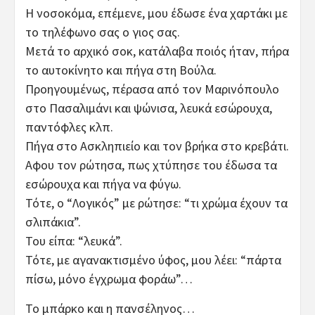
Η νοσοκόμα, επέμενε, μου έδωσε ένα χαρτάκι με
το τηλέφωνο σας ο γιος σας.
Μετά το αρχικό σοκ, κατάλαβα ποιός ήταν, πήρα
το αυτοκίνητο και πήγα στη Βούλα.
Προηγουμένως, πέρασα από τον Μαρινόπουλο
στο Πασαλιμάνι και ψώνισα, λευκά εσώρουχα,
παντόφλες κλπ.
Πήγα στο Ασκληπιείο και τον βρήκα στο κρεβάτι.
Αφου τον ρώτησα, πως χτύπησε του έδωσα τα
εσώρουχα και πήγα να φύγω.
Τότε, ο “Λογικός” με ρώτησε: “τι χρώμα έχουν τα
σλιπάκια”.
Του είπα: “λευκά”.
Τότε, με αγανακτισμένο ύφος, μου λέει: “πάρτα
πίσω, μόνο έγχρωμα φοράω”…
Το μπάρκο και η πανσέληνος…