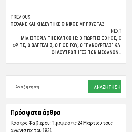
Post
PREVIOUS
ΠΈΘΑΝΕ ΚΑΙ ΚΗΔΕΎΤΗΚΕ Ο ΝΊΚΟΣ ΜΠΡΟΎΣΤΑΣ
navigation
NEXT
ΜΙΑ ΙΣΤΟΡΊΑ ΤΗΣ ΚΑΤΟΧΉΣ: Ο ΓΙΏΡΓΗΣ ΣΟΦΌΣ, Ο
ΦΡΙΤΣ, Ο ΒΑΓΓΈΛΗΣ, Ο ΓΙΌΣ ΤΟΥ, Ο “ΠΑΝΟΥΡΓΙΆΣ” ΚΑΙ
ΟΙ ΛΟΥΤΡΟΠΗΓΈΣ ΤΩΝ ΜΕΘΆΝΩΝ…
Αναζήτηση
για:
Πρόσφατα άρθρα
Κάστρο Φαβιέρου: Τιμάμε στις 24 Μαρτίου τους
αγωνιστές του 1821