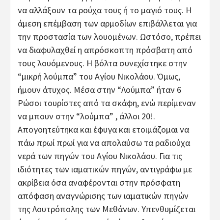
να αλλάξουν τα ρούχα τους ή το μαγιό τους. Η
άμεση επέμβαση των αρμοδίων επιβάλλεται για
την προστασία των λουομένων. Ωστόσο, πρέπει
να διαφυλαχθεί η απρόσκοπτη πρόσβατη από
τους λουόμενους. Η βόλτα συνεχίστηκε στην
“μικρή λούμπα” του Αγίου Νικολάου. Όμως,
ήμουν άτυχος. Μέσα στην “Λούμπα” ήταν 6
Ρώσοι τουρίστες από τα σκάφη, ενώ περίμεναν
να μπουν στην “λούμπα” , άλλοι 20!.
Απογοητεύτηκα και έφυγα και ετοιμάζομαι να
πάω πρωί πρωί για να απολαύσω τα ραδιούχα
νερά των πηγών του Αγίου Νικολάου. Για τις
ιδιότητες των ιαματικών πηγών, αντιγράφω με
ακρίβεια όσα αναφέρονται στην πρόσφατη
απόφαση αναγνώρισης των ιαματικών πηγών
της Λουτρόπολης των Μεθάνων. Υπενθυμίζεται