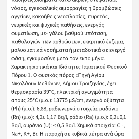
νόσος, εγκεφαλικές αιμορραγίες ή θρομβώσεις
αγγείων, κακοήθεις νεοπλασίες, πυρετός,
νευρικές και ψυχικές παθήσεις, ενεργός
φυματίωση, με- γάλου βαθμού υπόταση,
παθολογιών των αρθρώσεων, εκκριτικό έκζεμα,
μολυσματικά νοσήματα ή μεταδοτικά σε ενεργό
φάση, εγκυμοσύνη μετά τον έκτο μήνα.
Χαρακτηριστικά και Ιδιότητες Ιαματικού Φυσικού
Πόρου 1. Ο φυσικός πόρος «Πηγή Αγίου
Νικολάου» Μεθάνων, Δήμου Τροιζηνίας, έχει
θερμοκρασία 39°C, ηλεκτρική αγωγιμότητα
στους 25°C (μ.ο.): 13775 μS/cm, ενεργό οξύτητα
(Ph) (μ.ο.): 6,88, ραδιενεργά στοιχεία: ραδόνιο
(Rn) (μ.ο): 4,0± 1,17 Bq/l, ράδιο (Ra) (μ.ο.): 0,2±0,1
Bq/l, ουράνιο (U): < 0,5 Bq/l. Χημικά στοιχεία: CI-,
Na+, K+, Br. Η παροχή σε κυβικά μέτρα ανά ώρα