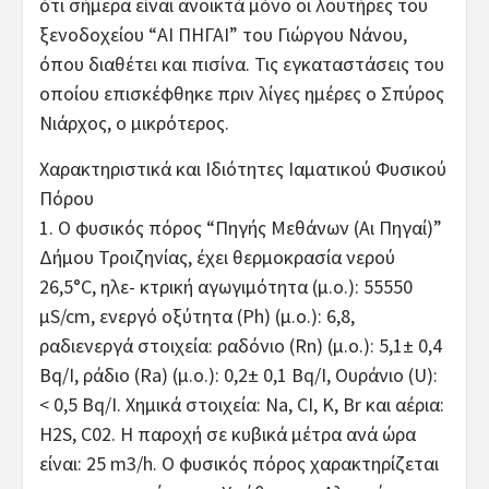
ότι σήμερα είναι ανοικτά μόνο οι λουτήρες του
ξενοδοχείου “ΑΙ ΠΗΓΑΙ” του Γιώργου Νάνου,
όπου διαθέτει και πισίνα. Τις εγκαταστάσεις του
οποίου επισκέφθηκε πριν λίγες ημέρες ο Σπύρος
Νιάρχος, ο μικρότερος.
Χαρακτηριστικά και Ιδιότητες Ιαματικού Φυσικού
Πόρου
1. Ο φυσικός πόρος “Πηγής Μεθάνων (Αι Πηγαί)”
Δήμου Τροιζηνίας, έχει θερμοκρασία νερού
26,5°C, ηλε- κτρική αγωγιμότητα (μ.ο.): 55550
μS/cm, ενεργό οξύτητα (Ph) (μ.ο.): 6,8,
ραδιενεργά στοιχεία: ραδόνιο (Rn) (μ.ο.): 5,1± 0,4
Bq/I, ράδιο (Ra) (μ.ο.): 0,2± 0,1 Bq/I, Ουράνιο (U):
< 0,5 Bq/I. Χημικά στοιχεία: Na, CI, Κ, Br και αέρια:
H2S, C02. H παροχή σε κυβικά μέτρα ανά ώρα
είναι: 25 m3/h. Ο φυσικός πόρος χαρακτηρίζεται