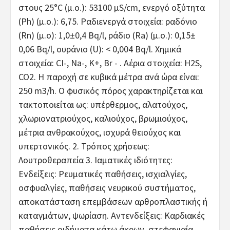
στους 25°C (μ.ο.): 53100 μS/cm, ενεργό οξύτητα
(Ph) (μ.ο.): 6,75. Ραδιενεργά στοιχεία: ραδόνιο
(Rn) (μ.ο): 1,0±0,4 Bq/l, ράδιο (Ra) (μ.ο.): 0,15±
0,06 Bq/l, ουράνιο (U): < 0,004 Bq/l. Χημικά
στοιχεία: CI-, Na-, K+, Br - . Αέρια στοιχεία: H2S,
CO2. Η παροχή σε κυβικά μέτρα ανά ώρα είναι:
250 m3/h. Ο φυσικός πόρος χαρακτηρίζεται και
τακτοποιείται ως: υπέρθερμος, αλατούχος,
χλωριονατριούχος, καλιούχος, βρωμιούχος,
μέτρια ανθρακούχος, ισχυρά θειούχος και
υπερτονικός. 2. Τρόπος χρήσεως:
Λουτροθεραπεία 3. Ιαματικές ιδιότητες:
Ενδείξεις: Ρευματικές παθήσεις, ισχιαλγίες,
οσφυαλγίες, παθήσεις νευρικού συστήματος,
αποκατάσταση επεμβάσεων αρθροπλαστικής ή
καταγμάτων, ψωρίαση. Αντενδείξεις: Καρδιακές
παθήσεις,οιδήματα κάτω άκρων, στεφανιαία