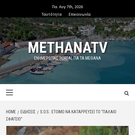
Skip
Πα. Αυγ 7th, 2026
to
Ταυτότητα
Επικοινωνία
content
METHANATV
ΕΝΗΜΕΡΩΤΙΚΌ PORTAL ΓΙΑ ΤΑ ΜΕΘΑΝΑ
Primary
Menu
HOME
ΕΙΔΗΣΕΙΣ
S.O.S.: ΈΤΟΙΜΟ ΝΑ ΚΑΤΑΡΡΕΎΣΕΙ ΤΟ “ΠΑΛΑΙΌ
ΣΦΑΓΕΊΟ”