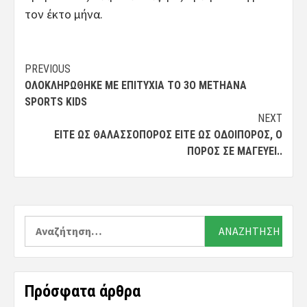
τον έκτο μήνα.
Post
PREVIOUS
ΟΛΟΚΛΗΡΏΘΗΚΕ ΜΕ ΕΠΙΤΥΧΊΑ ΤΟ 3Ο METHANA
navigation
SPORTS KIDS
NEXT
ΕΊΤΕ ΩΣ ΘΑΛΑΣΣΟΠΌΡΟΣ ΕΊΤΕ ΩΣ ΟΔΟΙΠΌΡΟΣ, Ο
ΠΌΡΟΣ ΣΕ ΜΑΓΕΎΕΙ..
Αναζήτηση
για:
Πρόσφατα άρθρα