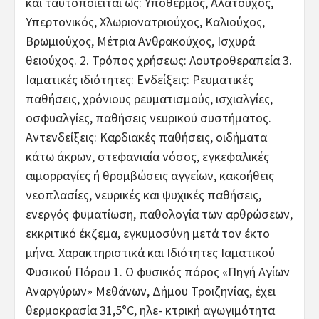
και ταυτοποιείται ως: Υπόθερμος, Αλατούχος,
Υπερτονικός, Χλωριονατριούχος, Καλιούχος,
Βρωμιούχος, Μέτρια Ανθρακούχος, Ισχυρά
θειούχος. 2. Τρόπος χρήσεως: Λουτροθεραπεία 3.
Ιαματικές ιδιότητες: Ενδείξεις: Ρευματικές
παθήσεις, χρόνιους ρευματισμούς, ισχιαλγίες,
οσφυαλγίες, παθήσεις νευρικού συστήματος.
Αντενδείξεις: Καρδιακές παθήσεις, οιδήματα
κάτω άκρων, στεφανιαία νόσος, εγκεφαλικές
αιμορραγίες ή θρομβώσεις αγγείων, κακοήθεις
νεοπλασίες, νευρικές και ψυχικές παθήσεις,
ενεργός φυματίωση, παθολογία των αρθρώσεων,
εκκριτικό έκζεμα, εγκυμοσύνη μετά τον έκτο
μήνα. Χαρακτηριστικά και Ιδιότητες Ιαματικού
Φυσικού Πόρου 1. Ο φυσικός πόρος «Πηγή Αγίων
Αναργύρων» Μεθάνων, Δήμου Τροιζηνίας, έχει
θερμοκρασία 31,5°C, ηλε- κτρική αγωγιμότητα