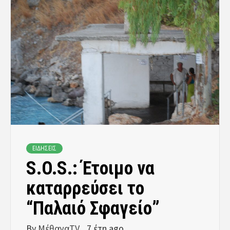
ΕΙΔΗΣΕΙΣ
S.O.S.: Έτοιμο να
καταρρεύσει το
“Παλαιό Σφαγείο”
By
ΜέθαναTV
7 έτη ago