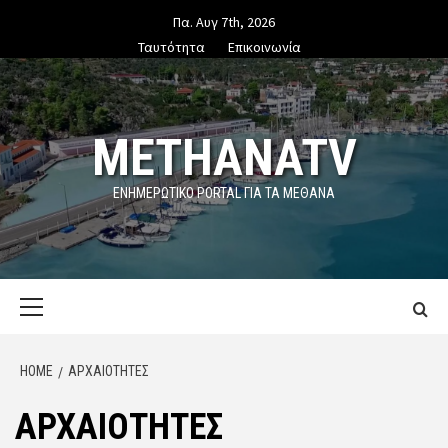
Skip
Πα. Αυγ 7th, 2026
to
Ταυτότητα
Επικοινωνία
content
METHANATV
ΕΝΗΜΕΡΩΤΙΚΌ PORTAL ΓΙΑ ΤΑ ΜΕΘΑΝΑ
Primary
Menu
HOME
ΑΡΧΑΙΟΤΗΤΕΣ
ΑΡΧΑΙΟΤΗΤΕΣ