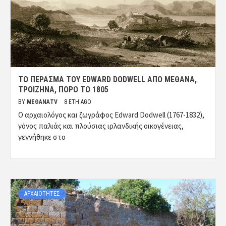
ΤΟ ΠΈΡΑΣΜΑ ΤΟΥ EDWARD DODWELL ΑΠΟ ΜΈΘΑΝΑ,
ΤΡΟΙΖΉΝΑ, ΠΌΡΟ ΤΟ 1805
BY
ΜΈΘΑΝΑTV
8 ΈΤΗ AGO
O αρχαιολόγος και ζωγράφος Edward Dodwell (1767-1832),
γόνος παλιάς και πλούσιας ιρλανδικής οικογένειας,
γεννήθηκε στο
ΑΡΧΑΙΟΤΗΤΕΣ