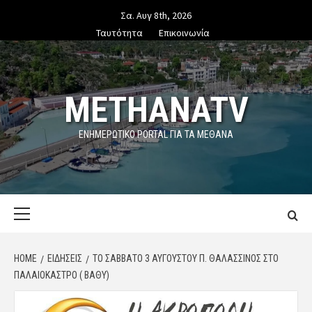
Skip
Σα. Αυγ 8th, 2026
to
Ταυτότητα
Επικοινωνία
content
METHANATV
ΕΝΗΜΕΡΩΤΙΚΌ PORTAL ΓΙΑ ΤΑ ΜΕΘΑΝΑ
Primary
Menu
HOME
ΕΙΔΗΣΕΙΣ
ΤΟ ΣΆΒΒΑΤΟ 3 ΑΥΓΟΎΣΤΟΥ Π. ΘΑΛΑΣΣΙΝΌΣ ΣΤΟ
ΠΑΛΑΙΌΚΑΣΤΡΟ ( ΒΑΘΎ)