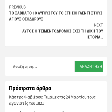
Post
PREVIOUS
ΤΟ ΣΆΒΒΑΤΟ 10 ΑΥΓΟΎΣΤΟΥ ΤΟ ΕΤΉΣΙΟ ΓΛΈΝΤΙ ΣΤΟΥΣ
navigation
ΑΓΊΟΥΣ ΘΕΟΔΏΡΟΥΣ
NEXT
ΑΥΤΌΣ Ο ΤΣΙΜΕΝΤΌΔΡΟΜΟΣ ΈΧΕΙ ΤΗ ΔΙΚΉ ΤΟΥ
ΙΣΤΟΡΊΑ…
Αναζήτηση
για:
Πρόσφατα άρθρα
Κάστρο Φαβιέρου: Τιμάμε στις 24 Μαρτίου τους
αγωνιστές του 1821