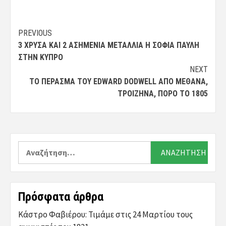
Post
PREVIOUS
3 ΧΡΥΣΆ ΚΑΙ 2 ΑΣΗΜΈΝΙΑ ΜΕΤΆΛΛΙΑ Η ΣΟΦΊΑ ΠΑΥΛΉ
navigation
ΣΤΗΝ ΚΎΠΡΟ
NEXT
ΤΟ ΠΈΡΑΣΜΑ ΤΟΥ EDWARD DODWELL ΑΠΟ ΜΈΘΑΝΑ,
ΤΡΟΙΖΉΝΑ, ΠΌΡΟ ΤΟ 1805
Αναζήτηση
για:
Πρόσφατα άρθρα
Κάστρο Φαβιέρου: Τιμάμε στις 24 Μαρτίου τους