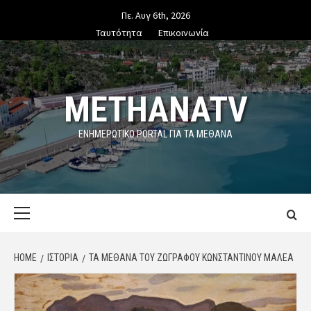
Skip
Πε. Αυγ 6th, 2026
to
Ταυτότητα
Επικοινωνία
content
METHANATV
ΕΝΗΜΕΡΩΤΙΚΌ PORTAL ΓΙΑ ΤΑ ΜΕΘΑΝΑ
Primary
Menu
HOME
ΙΣΤΟΡΙΑ
ΤΑ ΜΈΘΑΝΑ ΤΟΥ ΖΩΓΡΆΦΟΥ ΚΩΝΣΤΑΝΤΊΝΟΥ ΜΑΛΈΑ