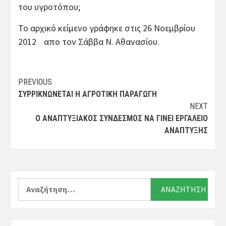
του υγροτόπου;
Το αρχικό κείμενο γράφηκε στις 26 Νοεμβρίου
2012 απο τον Σάββα Ν. Αθανασίου.
Post
PREVIOUS
ΣΥΡΡΙΚΝΏΝΕΤΑΙ Η ΑΓΡΟΤΙΚΉ ΠΑΡΑΓΩΓΉ
navigation
NEXT
Ο ΑΝΑΠΤΥΞΙΑΚΌΣ ΣΎΝΔΕΣΜΟΣ ΝΑ ΓΊΝΕΙ ΕΡΓΑΛΕΊΟ
ΑΝΆΠΤΥΞΗΣ
Αναζήτηση
για: