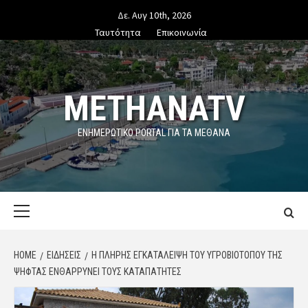
Skip
Δε. Αυγ 10th, 2026
to
Ταυτότητα
Επικοινωνία
content
METHANATV
ΕΝΗΜΕΡΩΤΙΚΌ PORTAL ΓΙΑ ΤΑ ΜΕΘΑΝΑ
Primary
Menu
HOME
ΕΙΔΗΣΕΙΣ
Η ΠΛΉΡΗΣ ΕΓΚΑΤΆΛΕΙΨΗ ΤΟΥ ΥΓΡΟΒΙΌΤΟΠΟΥ ΤΗΣ
ΨΉΦΤΑΣ ΕΝΘΑΡΡΎΝΕΙ ΤΟΥΣ ΚΑΤΑΠΑΤΗΤΈΣ