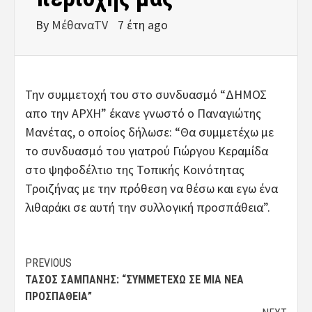
By
ΜέθαναTV
7 έτη ago
Την συμμετοχή του στο συνδυασμό “ΔΗΜΟΣ
απο την ΑΡΧΗ” έκανε γνωστό ο Παναγιώτης
Μανέτας, ο οποίος δήλωσε: “Θα συμμετέχω με
το συνδυασμό του γιατρού Γιώργου Κεραμίδα
στο ψηφοδέλτιο της Τοπικής Κοινότητας
Τροιζήνας με την πρόθεση να θέσω και εγω ένα
λιθαράκι σε αυτή την συλλογική προσπάθεια”.
Post
PREVIOUS
ΤΆΣΟΣ ΣΑΜΠΆΝΗΣ: “ΣΥΜΜΕΤΈΧΩ ΣΕ ΜΙΑ ΝΈΑ
navigation
ΠΡΟΣΠΆΘΕΙΑ”