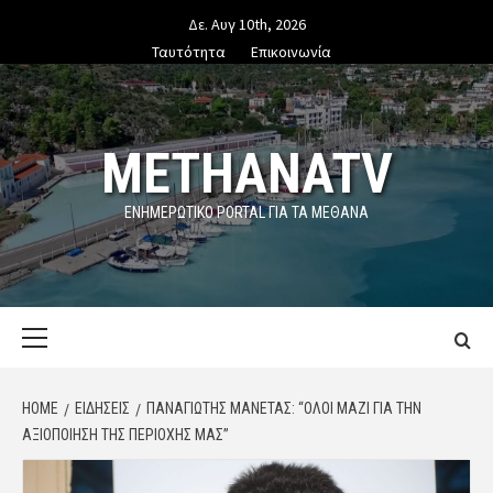
Skip
Δε. Αυγ 10th, 2026
to
Ταυτότητα
Επικοινωνία
content
METHANATV
ΕΝΗΜΕΡΩΤΙΚΌ PORTAL ΓΙΑ ΤΑ ΜΕΘΑΝΑ
Primary
Menu
HOME
ΕΙΔΗΣΕΙΣ
ΠΑΝΑΓΙΏΤΗΣ ΜΑΝΈΤΑΣ: “ΌΛΟΙ ΜΑΖΊ ΓΙΑ ΤΗΝ
ΑΞΙΟΠΟΊΗΣΗ ΤΗΣ ΠΕΡΙΟΧΉΣ ΜΑΣ”