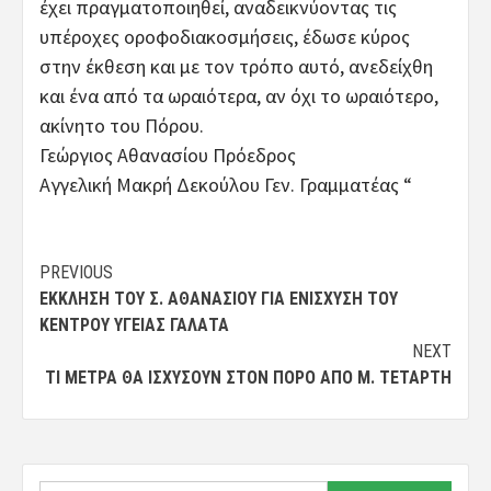
έχει πραγματοποιηθεί, αναδεικνύοντας τις
υπέροχες οροφοδιακοσμήσεις, έδωσε κύρος
στην έκθεση και με τον τρόπο αυτό, ανεδείχθη
και ένα από τα ωραιότερα, αν όχι το ωραιότερο,
ακίνητο του Πόρου.
Γεώργιος Αθανασίου Πρόεδρος
Αγγελική Μακρή Δεκούλου Γεν. Γραμματέας “
Post
PREVIOUS
ΈΚΚΛΗΣΗ ΤΟΥ Σ. ΑΘΑΝΑΣΊΟΥ ΓΙΑ ΕΝΊΣΧΥΣΗ ΤΟΥ
navigation
ΚΈΝΤΡΟΥ ΥΓΕΊΑΣ ΓΑΛΑΤΆ
NEXT
ΤΙ ΜΈΤΡΑ ΘΑ ΙΣΧΎΣΟΥΝ ΣΤΟΝ ΠΌΡΟ ΑΠΌ Μ. ΤΕΤΆΡΤΗ