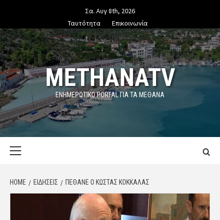
Skip
Σα. Αυγ 8th, 2026
to
Ταυτότητα
Επικοινωνία
content
METHANATV
ΕΝΗΜΕΡΩΤΙΚΌ PORTAL ΓΙΑ ΤΑ ΜΕΘΑΝΑ
Primary
Menu
HOME
ΕΙΔΗΣΕΙΣ
ΠΈΘΑΝΕ Ο ΚΏΣΤΑΣ ΚΟΚΚΆΛΑΣ