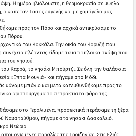
σκάφη. Η ημέρα ηλιόλουστη, η θερμοκρασία σε υψηλά
, ο καπετάν Τάσος ευγενής και με χαμόγελο μας
ε.
ήκαμε προς τον Πόρο και αρχικά αντικρύσαμε το
του Πόρου.
αρχοντικό του Κοκκάλα. Την οικία του Κορυζή που
η συνέχεια πλέοντας είδαμε τα ιστιοπλοϊκά σκάφη που
ια του νησιού.
 του Καρρά, το νησάκι Μπούρτζι. Σε όλη την θαλάσσια
εσία «Επτά Μουνιά» και πήγαμε στο Μόδι.
ιάς κάναμε μπάνιο και μετά κατευθυνθήκαμε προς το
τονικό αριστούργημα το πετρόκτιστο φάρο της
φθάσαμε στο Γερολιμένα, προσεκτικά περάσαμε τη ξέρα
ού Ναυσταύθμου, πήγαμε στο νησάκι Δασκαλειό.
ικρό Νεώριο.
απομονωμένες παραλίες της Τροιζηνίας. Στις Ελιές,