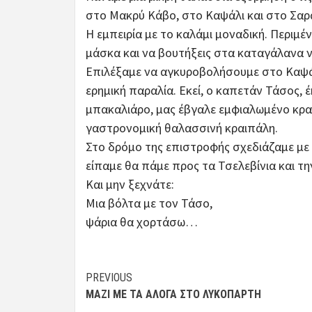
στο Μακρύ Κάβο, στο Καψάλι και στο Σα
Η εμπειρία με το καλάμι μοναδική. Περιμέν
μάσκα και να βουτήξεις στα καταγάλανα ν
Επιλέξαμε να αγκυροβολήσουμε στο Καψά
ερημική παραλία. Εκεί, ο καπετάν Τάσος, έ
μπακαλιάρο, μας έβγαλε εμφιαλωμένο κρασ
γαστρονομική θαλασσινή κραιπάλη.
Στο δρόμο της επιστροφής σχεδιάζαμε με 
είπαμε θα πάμε προς τα Τσελεβίνια και 
Και μην ξεχνάτε:
Μια βόλτα με τον Τάσο,
ψάρια θα χορτάσω…
Post
PREVIOUS
ΜΑΖΙ ΜΕ ΤΑ ΑΛΟΓΑ ΣΤΟ ΛΥΚΟΠΑΡΤΗ
navigation