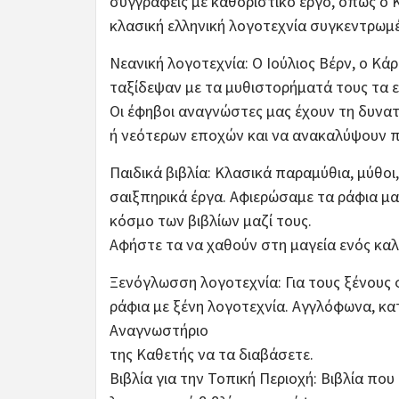
συγγραφείς με καθοριστικό έργο, όπως ο 
κλασική ελληνική λογοτεχνία συγκεντρωμ
Νεανική λογοτεχνία: Ο Ιούλιος Βέρν, ο Κά
ταξίδεψαν με τα μυθιστορήματά τους τα ε
Οι έφηβοι αναγνώστες μας έχουν τη δυνα
ή νεότερων εποχών και να ανακαλύψουν 
Παιδικά βιβλία: Κλασικά παραμύθια, μύθο
σαιξπηρικά έργα. Αφιερώσαμε τα ράφια μα
κόσμο των βιβλίων μαζί τους.
Αφήστε τα να χαθούν στη μαγεία ενός καλ
Ξενόγλωσση λογοτεχνία: Για τους ξένους
ράφια με ξένη λογοτεχνία. Αγγλόφωνα, κατ
Αναγνωστήριο
της Καθετής να τα διαβάσετε.
Βιβλία για την Τοπική Περιοχή: Βιβλία πο