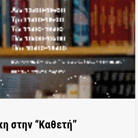
κη στην “Καθετή”