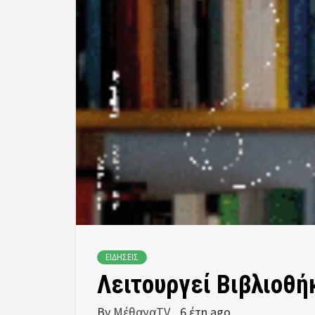
ΕΙΔΗΣΕΙΣ
Λειτουργεί Βιβλιοθή
By
ΜέθαναTV
6 έτη ago