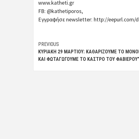
www.katheti.gr
FB: @kathetiporos,
Εγγραφήσε newsletter: http://eepurl.com/
Post
PREVIOUS
ΚΥΡΙΑΚΉ 29 ΜΑΡΤΊΟΥ: ΚΑΘΑΡΊΖΟΥΜΕ ΤΟ ΜΟΝΟ
navigation
ΚΑΙ ΦΩΤΑΓΩΓΟΎΜΕ ΤΟ ΚΆΣΤΡΟ ΤΟΥ ΦΑΒΙΈΡΟΥ