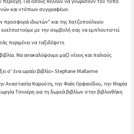
ν περιοχή. Για όσους θέλουν να γνωρίσουν τον τόπο
χνών και ντόπιων συγγραφέων.
ν προσφορά ιδιωτών* και της Χατζοπούλειου
 ευελπιστούμε με την συμβολή σας να εμπλουτιστεί.
άς περιμένει να ταξιδέψετε.
ιβλία. Να ανακαλύψουμε μαζί νέους και παλιούς
ξει σ’ ένα ωραίο βιβλίο» Stephane Mallarme
ην Αναστασία Καρούτη, την Φαίη Ορφανίδου, την Μαρία
ωργία Τσινιέρη για τη δωρεά βιβλίων στην βιβλιοθήκη