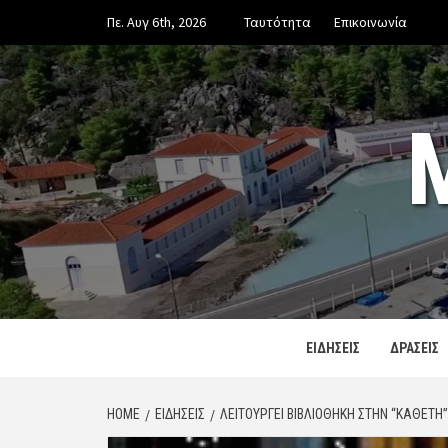
Skip
Πε. Αυγ 6th, 2026
Ταυτότητα
Επικοινωνία
to
content
ΕΙΔΗΣΕΙΣ
ΔΡΑΣΕΙΣ
HOME
ΕΙΔΗΣΕΙΣ
ΛΕΙΤΟΥΡΓΕΊ ΒΙΒΛΙΟΘΉΚΗ ΣΤΗΝ “ΚΑΘΕΤΉ”