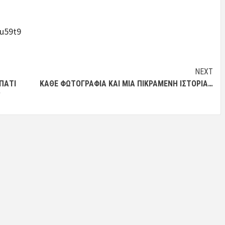
du59t9
NEXT
ΠΆΤΙ
ΚΆΘΕ ΦΩΤΟΓΡΑΦΊΑ ΚΑΙ ΜΊΑ ΠΙΚΡΑΜΈΝΗ ΙΣΤΟΡΊΑ…
”