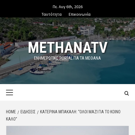
Skip
Πε. Αυγ 6th, 2026
to
Ταυτότητα
Επικοινωνία
content
METHANATV
ΕΝΗΜΕΡΩΤΙΚΌ PORTAL ΓΙΑ ΤΑ ΜΕΘΑΝΑ
Primary
Menu
HOME
ΕΙΔΗΣΕΙΣ
ΚΑΤΕΡΊΝΑ ΜΠΑΚΆΛΗ: “ΌΛΟΙ ΜΑΖΊ ΓΙΑ ΤΟ ΚΟΙΝΌ
ΚΑΛΌ”