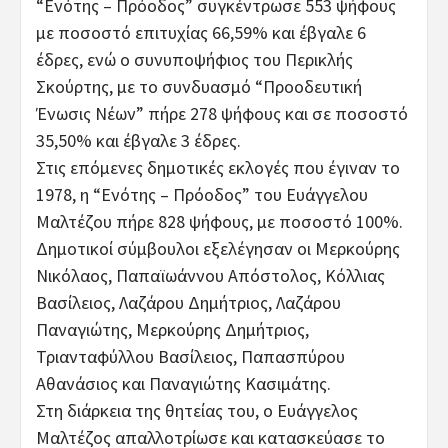
“Ενότης – Πρόοδος” συγκέντρωσε 553 ψήφους
με ποσοστό επιτυχίας 66,59% και έβγαλε 6
έδρες, ενώ ο συνυποψήφιος του Περικλής
Σκούρτης, με το συνδυασμό “Προοδευτική
Ένωσις Νέων” πήρε 278 ψήφους και σε ποσοστό
35,50% και έβγαλε 3 έδρες.
Στις επόμενες δημοτικές εκλογές που έγιναν το
1978, η “Ενότης – Πρόοδος” του Ευάγγελου
Μαλτέζου πήρε 828 ψήφους, με ποσοστό 100%.
Δημοτικοί σύμβουλοι εξελέγησαν οι Μερκούρης
Νικόλαος, Παπαϊωάννου Απόστολος, Κόλλιας
Βασίλειος, Λαζάρου Δημήτριος, Λαζάρου
Παναγιώτης, Μερκούρης Δημήτριος,
Τριανταφύλλου Βασίλειος, Παπασπύρου
Αθανάσιος και Παναγιώτης Κασιμάτης.
Στη διάρκεια της θητείας του, ο Ευάγγελος
Μαλτέζος απαλλοτρίωσε και κατασκεύασε το