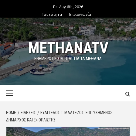
Skip
Πε. Αυγ 6th, 2026
to
Ταυτότητα
Επικοινωνία
content
METHANATV
ΕΝΗΜΕΡΩΤΙΚΌ PORTAL ΓΙΑ ΤΑ ΜΕΘΑΝΑ
Primary
Menu
HOME
ΕΙΔΗΣΕΙΣ
ΕΥΆΓΓΕΛΟΣ Γ. ΜΑΛΤΈΖΟΣ: ΕΠΙΤΥΧΗΜΈΝΟΣ
ΔΉΜΑΡΧΟΣ ΚΑΙ ΕΦΟΠΛΙΣΤΉΣ