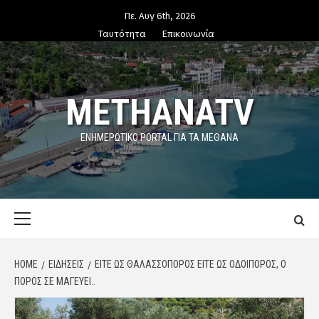
Skip
Πε. Αυγ 6th, 2026
to
Ταυτότητα
Επικοινωνία
content
METHANATV
ΕΝΗΜΕΡΩΤΙΚΌ PORTAL ΓΙΑ ΤΑ ΜΕΘΑΝΑ
Primary
Menu
HOME
ΕΙΔΗΣΕΙΣ
ΕΊΤΕ ΩΣ ΘΑΛΑΣΣΟΠΌΡΟΣ ΕΊΤΕ ΩΣ ΟΔΟΙΠΌΡΟΣ, Ο
ΠΌΡΟΣ ΣΕ ΜΑΓΕΎΕΙ..