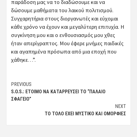
παράδοση μας να το διαδώσουμε και να
δώσουμε μαθήματα του λαικού πολιτισμού.
Συγχαρητήρια στους διοργανωτές και εύχομαι
κάθε χρόνο να έχουν και μεγαλύτερη επιτυχία. Η
συγκίνηση μου και ο ενθουσιασμός μου χθες
ήταν απερίγραπτος. Μου έφερε μνήμες παιδικές
και αγαπημένα πρόσωπα από μια εποχή που
χάθηκε…”.
Post
PREVIOUS
S.O.S.: ΈΤΟΙΜΟ ΝΑ ΚΑΤΑΡΡΕΎΣΕΙ ΤΟ “ΠΑΛΑΙΌ
navigation
ΣΦΑΓΕΊΟ”
NEXT
ΤΟ ΤΟΛΌ ΈΧΕΙ ΜΥΣΤΙΚΌ ΚΑΙ ΟΜΟΡΦΙΈΣ