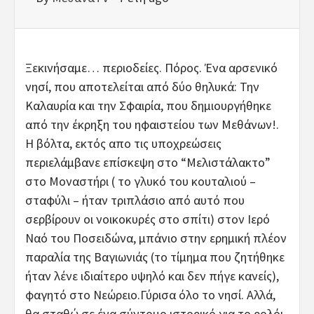
Ξεκινήσαμε… περιοδείες. Πόρος. Ένα αρσενικό
νησί, που αποτελείται από δύο θηλυκά: Την
Καλαυρία και την Σφαιρία, που δημιουργήθηκε
από την έκρηξη του ηφαιστείου των Μεθάνων!.
Η βόλτα, εκτός απο τις υποχρεώσεις
περιελάμβανε επίσκεψη στο “Μελιστάλακτο”
στο Μοναστήρι ( το γλυκό του κουταλιού –
σταφύλι – ήταν τριπλάσιο από αυτό που
σερβίρουν οι νοικοκυρές στο σπίτι) στον Ιερό
Ναό του Ποσειδώνα, μπάνιο στην ερημική πλέον
παραλία της Βαγιωνιάς (το τίμημα που ζητήθηκε
ήταν λένε ιδιαίτερο υψηλό και δεν πήγε κανείς),
φαγητό στο Νεώρειο.Γύρισα όλο το νησί. Αλλά,
θα σταθώ σε ένα σύντομο ιστορικό για το ρολόι,