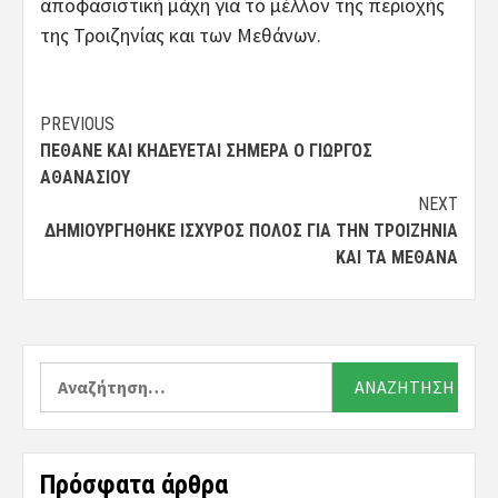
αποφασιστική μάχη για το μέλλον της περιοχής
της Τροιζηνίας και των Μεθάνων.
Post
PREVIOUS
ΠΈΘΑΝΕ ΚΑΙ ΚΗΔΕΎΕΤΑΙ ΣΉΜΕΡΑ Ο ΓΙΏΡΓΟΣ
navigation
ΑΘΑΝΑΣΊΟΥ
NEXT
ΔΗΜΙΟΥΡΓΉΘΗΚΕ ΙΣΧΥΡΌΣ ΠΌΛΟΣ ΓΙΑ ΤΗΝ ΤΡΟΙΖΗΝΊΑ
ΚΑΙ ΤΑ ΜΈΘΑΝΑ
Αναζήτηση
για:
Πρόσφατα άρθρα