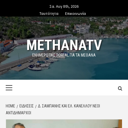
Skip
Σα. Αυγ 8th, 2026
to
Ταυτότητα
Επικοινωνία
content
METHANATV
ΕΝΗΜΕΡΩΤΙΚΌ PORTAL ΓΙΑ ΤΑ ΜΕΘΑΝΑ
Primary
Menu
HOME
ΕΙΔΗΣΕΙΣ
Δ. ΣΑΜΠΆΝΗΣ ΚΑΙ ΕΛ. ΚΑΝΈΛΛΟΥ ΝΈΟΙ
ΑΝΤΙΔΉΜΑΡΧΟΙ