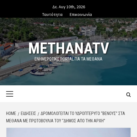
Skip
Δε. Αυγ 10th, 2026
to
Ταυτότητα
Επικοινωνία
content
METHANATV
ΕΝΗΜΕΡΩΤΙΚΌ PORTAL ΓΙΑ ΤΑ ΜΕΘΑΝΑ
Primary
Menu
HOME
ΕΙΔΗΣΕΙΣ
ΔΡΟΜΟΛΟΓΕΊΤΑΙ ΤΟ ΥΔΡΟΠΤΈΡΥΓΟ “ΒΈΝΟΥΣ” ΣΤΑ
ΜΈΘΑΝΑ ΜΕ ΠΡΩΤΟΒΟΥΛΊΑ ΤΟΥ “ΔΗΜΟΣ ΑΠΟ ΤΗΝ ΑΡΧΗ”