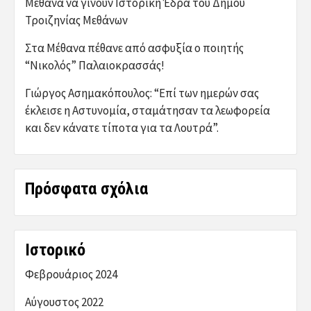
Μέθανα να γίνουν Ιστορική Έδρα του Δήμου
Τροιζηνίας Μεθάνων
Στα Μέθανα πέθανε από ασφυξία ο ποιητής
“Νικολός” Παλαιοκρασσάς!
Γιώργος Ασημακόπουλος: “Επί των ημερών σας
έκλεισε η Αστυνομία, σταμάτησαν τα λεωφορεία
και δεν κάνατε τίποτα για τα Λουτρά”.
Πρόσφατα σχόλια
Ιστορικό
Φεβρουάριος 2024
Αύγουστος 2022