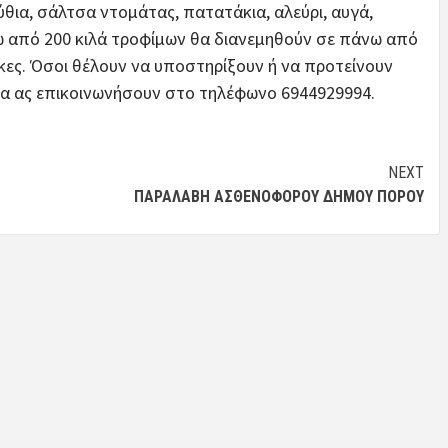
βύθια, σάλτσα ντομάτας, πατατάκια, αλεύρι, αυγά,
νω από 200 κιλά τροφίμων θα διανεμηθούν σε πάνω από
κες. Όσοι θέλουν να υποστηρίξουν ή να προτείνουν
μα ας επικοινωνήσουν στο τηλέφωνο 6944929994.
NEXT
ΠΑΡΑΛΑΒΉ ΑΣΘΕΝΟΦΌΡΟΥ ΔΉΜΟΥ ΠΌΡΟΥ