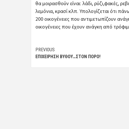
θα μοιρασθούν είναι: λάδι, ρύζι,φακές, ρε
λεμόνια, κρασί κλπ. Υπολογίζεται ότι πά
200 οικογένειες που αντιμετωπίζουν ανάγ
οικογένειες που έχουν ανάγκη από τρόφι
Post
PREVIOUS
ΕΠΙΧΕΊΡΗΣΗ ΒΥΘΟΎ…ΣΤΟΝ ΠΌΡΟ!
navigation