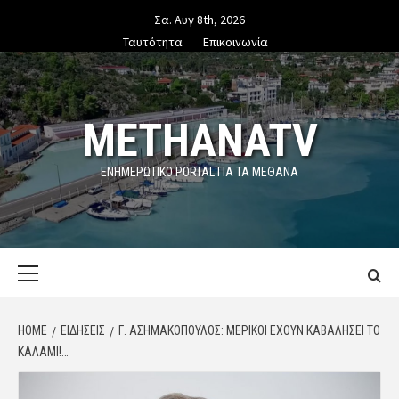
Skip
Σα. Αυγ 8th, 2026
to
Ταυτότητα
Επικοινωνία
content
METHANATV
ΕΝΗΜΕΡΩΤΙΚΌ PORTAL ΓΙΑ ΤΑ ΜΕΘΑΝΑ
Primary
Menu
HOME
ΕΙΔΗΣΕΙΣ
Γ. ΑΣΗΜΑΚΌΠΟΥΛΟΣ: ΜΕΡΙΚΟΊ ΈΧΟΥΝ ΚΑΒΑΛΉΣΕΙ ΤΟ
ΚΑΛΆΜΙ!…