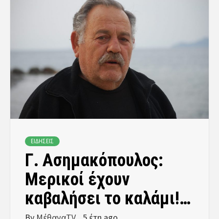
ΕΙΔΗΣΕΙΣ
Γ. Ασημακόπουλος:
Μερικοί έχουν
καβαλήσει το καλάμι!…
By
ΜέθαναTV
5 έτη ago