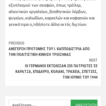
εξοπλισμού των σκαφών, όπως τρέϊλερ,
αλιευτικών εργαλείων, βοηθητικών λέμβων,
ψυγείων, καλωδίων, καρεκλών και καφασιών και
γενικότερα ο,τιδήποτε άλλα εκτός διχτύων.
Post
PREVIOUS
ΑΝΈΓΕΡΣΗ ΠΡΟΤΟΜΉΣ ΤΟΥ Ι. ΚΑΠΠΟΔΊΣΤΡΙΑ ΑΠΌ
navigation
ΤΗΝ ΠΟΛΙΤΙΣΤΙΚΉ ΚΊΝΗΣΗ ΤΡΟΙΖΉΝΑΣ
NEXT
ΟΙ ΓΕΡΜΑΝΟΊ ΕΚΤΈΛΕΣΑΝ 235 ΠΑΤΡΙΏΤΕΣ ΣΕ
ΚΑΡΑΤΖΆ, ΕΠΊΔΑΥΡΟ, ΚΟΛΙΆΚΙ, ΤΡΑΧΕΙΆ, ΣΠΈΤΣΕΣ,
ΤΟΝ ΙΟΎΝΙΟ ΤΟΥ 1944
Αναζήτηση