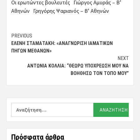
Οι ερωτώντες βουλευτές Γιώργος Αμυράς – Β’
Αθηνών Γρηγόρης Ψαριανός – Β’ Αθηνών
Post
PREVIOUS
ΕΛΈΝΗ ΣΤΑΜΑΤΆΚΗ: «ΑΝΑΓΝΏΡΙΣΗ ΙΑΜΑΤΙΚΏΝ
navigation
ΠΗΓΏΝ ΜΕΘΆΝΩΝ»
NEXT
ΑΝΤΩΝΊΑ ΚΌΛΛΙΑ: “ΘΕΩΡΏ ΥΠΟΧΡΈΩΣΗ ΜΟΥ ΝΑ
ΒΟΗΘΉΣΩ ΤΟΝ ΤΌΠΟ ΜΟΥ”
Αναζήτηση
για:
Πρόσφατα άρθρα