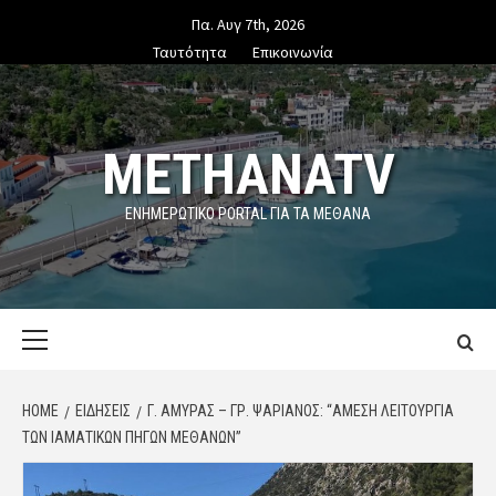
Skip
Πα. Αυγ 7th, 2026
to
Ταυτότητα
Επικοινωνία
content
METHANATV
ΕΝΗΜΕΡΩΤΙΚΌ PORTAL ΓΙΑ ΤΑ ΜΕΘΑΝΑ
Primary
Menu
HOME
ΕΙΔΗΣΕΙΣ
Γ. ΑΜΥΡΆΣ – ΓΡ. ΨΑΡΙΑΝΌΣ: “ΆΜΕΣΗ ΛΕΙΤΟΥΡΓΊΑ
ΤΩΝ ΙΑΜΑΤΙΚΏΝ ΠΗΓΏΝ ΜΕΘΆΝΩΝ”