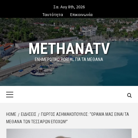
Skip
Σα. Αυγ 8th, 2026
to
Ταυτότητα
Επικοινωνία
content
METHANATV
ΕΝΗΜΕΡΩΤΙΚΌ PORTAL ΓΙΑ ΤΑ ΜΕΘΑΝΑ
Primary
Menu
HOME
ΕΙΔΗΣΕΙΣ
ΓΙΏΡΓΟΣ ΑΣΗΜΑΚΌΠΟΥΛΟΣ: “ΌΡΑΜΑ ΜΑΣ ΕΊΝΑΙ ΤΑ
ΜΕΘΑΝΑ ΤΩΝ ΤΕΣΣΑΡΩΝ ΕΠΟΧΩΝ!”