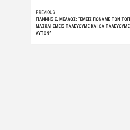
Post
PREVIOUS
ΓΙΆΝΝΗΣ Ε. ΜΈΛΛΟΣ: “ΕΜΕΙΣ ΠΟΝΆΜΕ ΤΟΝ ΤΌ
navigation
ΜΑΣΚΑΙ ΕΜΕΙΣ ΠΑΛΕΎΟΥΜΕ ΚΑΙ ΘΑ ΠΑΛΕΎΟΥΜΕ
ΑΥΤΌΝ”