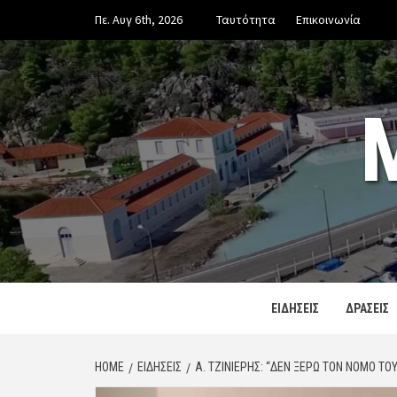
Skip
Πε. Αυγ 6th, 2026
Ταυτότητα
Επικοινωνία
to
content
ΕΙΔΗΣΕΙΣ
ΔΡΑΣΕΙΣ
HOME
ΕΙΔΗΣΕΙΣ
Α. ΤΖΙΝΙΈΡΗΣ: “ΔΕΝ ΞΈΡΩ ΤΟΝ ΝΌΜΟ ΤΟ