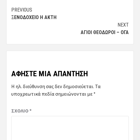
Post
PREVIOUS
ΞΕΝΟΔΟΧΕΊΟ Η ΑΚΤΗ
navigation
NEXT
ΆΓΙΟΙ ΘΕΌΔΩΡΟΙ – ΟΓΆ
ΑΦΉΣΤΕ ΜΙΑ ΑΠΆΝΤΗΣΗ
Η ηλ. διεύθυνση σας δεν δημοσιεύεται.
Τα
υποχρεωτικά πεδία σημειώνονται με
*
ΣΧΌΛΙΟ
*