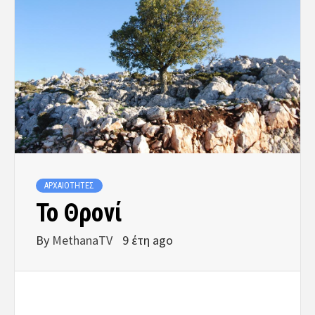
ΑΡΧΑΙΟΤΗΤΕΣ
Το Θρονί
By
MethanaTV
9 έτη ago