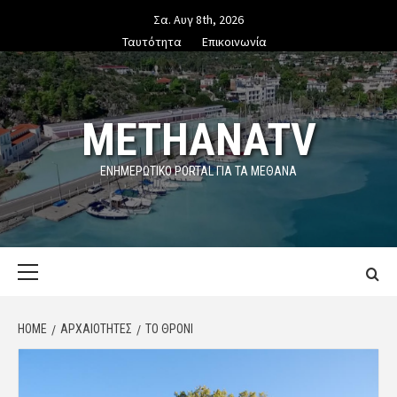
Skip
Σα. Αυγ 8th, 2026
to
Ταυτότητα
Επικοινωνία
content
METHANATV
ΕΝΗΜΕΡΩΤΙΚΌ PORTAL ΓΙΑ ΤΑ ΜΕΘΑΝΑ
Primary
Menu
HOME
ΑΡΧΑΙΟΤΗΤΕΣ
ΤΟ ΘΡΟΝΊ