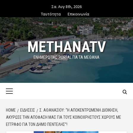
Skip
Σα. Αυγ 8th, 2026
to
Ταυτότητα
Επικοινωνία
content
METHANATV
ΕΝΗΜΕΡΩΤΙΚΌ PORTAL ΓΙΑ ΤΑ ΜΕΘΑΝΑ
Primary
Menu
HOME
ΕΙΔΗΣΕΙΣ
Σ. ΑΘΑΝΑΣΊΟΥ: “Η ΑΠΟΚΕΝΤΡΩΜΈΝΗ ΔΙΟΊΚΗΣΗ,
ΑΚΎΡΩΣΕ ΤΗΝ ΑΠΌΦΑΣΗ ΜΑΣ ΓΙΑ ΤΟΥΣ ΚΟΙΝΌΧΡΗΣΤΟΥΣ ΧΏΡΟΥΣ ΜΕ
ΈΓΓΡΑΦΟ ΓΙΑ ΤΟΝ ΔΉΜΟ ΠΕΝΤΈΛΗΣ”!