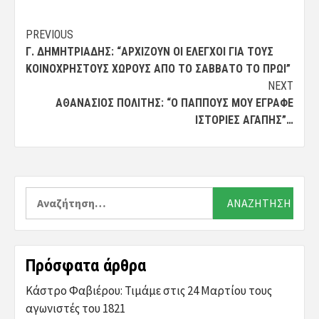
Post
PREVIOUS
Γ. ΔΗΜΗΤΡΙΆΔΗΣ: “ΑΡΧΊΖΟΥΝ ΟΙ ΈΛΕΓΧΟΙ ΓΙΑ ΤΟΥΣ
navigation
ΚΟΙΝΌΧΡΗΣΤΟΥΣ ΧΏΡΟΥΣ ΑΠΌ ΤΟ ΣΆΒΒΑΤΟ ΤΟ ΠΡΩΊ”
NEXT
ΑΘΑΝΆΣΙΟΣ ΠΟΛΊΤΗΣ: “Ο ΠΑΠΠΟΎΣ ΜΟΥ ΈΓΡΑΦΕ
ΙΣΤΟΡΊΕΣ ΑΓΆΠΗΣ”…
Αναζήτηση
για:
Πρόσφατα άρθρα
Κάστρο Φαβιέρου: Τιμάμε στις 24 Μαρτίου τους
αγωνιστές του 1821