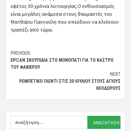
εφέτος 30 χρόνια λειτουργίας.Ο ενθουσιασμός
είναι μεγάλος ανάμεσα στους θαυμαστές του
Ματθαίου Γιαννούλη που σπεύδουν να κλείσουν
τραπέζι από τώρα.
Post
PREVIOUS
ΈΡΙΞΑΝ ΣΚΟΥΠΊΔΙΑ ΣΤΟ ΜΟΝΟΠΆΤΙ ΓΙΑ ΤΟ ΚΆΣΤΡΟ
navigation
ΤΟΥ ΦΑΒΙΈΡΟΥ
NEXT
ΡΕΜΠΈΤΙΚΟ ΓΛΈΝΤΙ ΣΤΙΣ 20 ΙΟΥΛΊΟΥ ΣΤΟΥΣ ΑΓΊΟΥΣ
ΘΕΟΔΏΡΟΥΣ
Αναζήτηση
για: