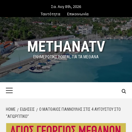
Skip
Σα. Αυγ 8th, 2026
to
Ταυτότητα
Επικοινωνία
content
METHANATV
ΕΝΗΜΕΡΩΤΙΚΌ PORTAL ΓΙΑ ΤΑ ΜΕΘΑΝΑ
Primary
Menu
HOME
ΕΙΔΗΣΕΙΣ
Ο ΜΑΤΘΑΊΟΣ ΓΙΑΝΝΟΎΛΗΣ ΣΤΙΣ 4 ΑΥΓΟΎΣΤΟΥ ΣΤΟ
“ΑΓΙΩΡΓΊΤΙΚΟ”