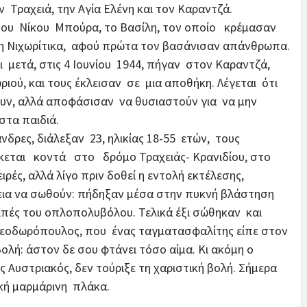
ν Τραχειά, την Αγία Ελένη και τον Καραντζά.
 Νίκου Μπούρα, το Βασίλη, τον οποίο κρέμασαν
ση Νιχωρίτικα, αφού πρώτα τον βασάνισαν απάνθρωπα.
 μετά, στις 4 Ιουνίου 1944, πήγαν στον Καραντζά,
ιού, και τους έκλεισαν σε μια αποθήκη. Λέγεται ότι
ν, αλλά αποφάσισαν να θυσιαστούν για να μην
στα παιδιά.
δρες, διάλεξαν 23, ηλικίας 18-55 ετών, τους
ται κοντά στο δρόμο Τραχειάς- Κρανιδίου, στο
ρές, αλλά λίγο πριν δοθεί η εντολή εκτέλεσης,
εια να σωθούν: πήδηξαν μέσα στην πυκνή βλάστηση
 ριπές του οπλοπολυβόλου. Τελικά έξι σώθηκαν και
Θεοδωρόπουλος, που ένας ταγματασφαλίτης είπε στον
βολή: άστον δε σου φτάνει τόσο αίμα. Κι ακόμη ο
ς Αυστριακός, δεν τούριξε τη χαριστική βολή. Σήμερα
κή μαρμάρινη πλάκα.