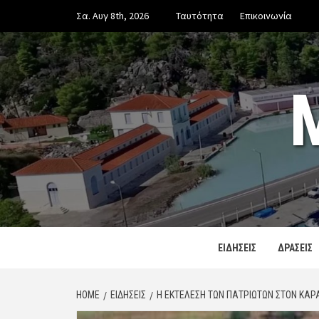
Skip
Σα. Αυγ 8th, 2026
Ταυτότητα
Επικοινωνία
to
content
ΕΙΔΗΣΕΙΣ
ΔΡΑΣΕΙΣ
HOME
ΕΙΔΗΣΕΙΣ
Η ΕΚΤΈΛΕΣΗ ΤΩΝ ΠΑΤΡΙΩΤΏΝ ΣΤΟΝ ΚΑ