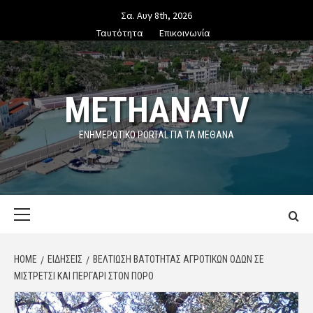
Skip
Σα. Αυγ 8th, 2026
to
Ταυτότητα
Επικοινωνία
content
METHANATV
ΕΝΗΜΕΡΩΤΙΚΌ PORTAL ΓΙΑ ΤΑ ΜΕΘΑΝΑ
Primary
Menu
HOME
ΕΙΔΗΣΕΙΣ
ΒΕΛΤΊΩΣΗ ΒΑΤΌΤΗΤΑΣ ΑΓΡΟΤΙΚΏΝ ΟΔΏΝ ΣΕ
ΜΙΣΤΡΈΤΣΙ ΚΑΙ ΠΕΡΓΆΡΙ ΣΤΟΝ ΠΌΡΟ