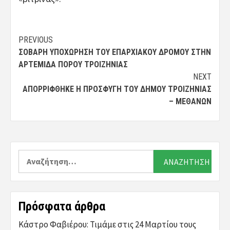
Post
PREVIOUS
ΣΟΒΑΡΉ ΥΠΟΧΏΡΗΣΗ ΤΟΥ ΕΠΑΡΧΙΑΚΟΎ ΔΡΌΜΟΥ ΣΤΗΝ
navigation
ΑΡΤΈΜΙΔΑ ΠΌΡΟΥ ΤΡΟΙΖΗΝΊΑΣ
NEXT
ΑΠΟΡΡΊΦΘΗΚΕ Η ΠΡΟΣΦΥΓΉ ΤΟΥ ΔΉΜΟΥ ΤΡΟΙΖΗΝΊΑΣ
– ΜΕΘΆΝΩΝ
Αναζήτηση
για:
Πρόσφατα άρθρα
Κάστρο Φαβιέρου: Τιμάμε στις 24 Μαρτίου τους