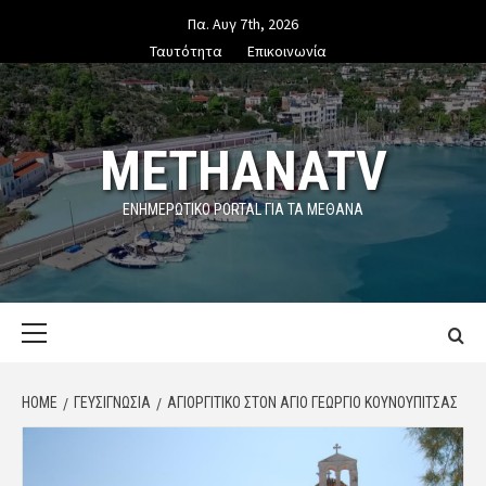
Skip
Πα. Αυγ 7th, 2026
to
Ταυτότητα
Επικοινωνία
content
METHANATV
ΕΝΗΜΕΡΩΤΙΚΌ PORTAL ΓΙΑ ΤΑ ΜΕΘΑΝΑ
Primary
Menu
HOME
ΓΕΥΣΙΓΝΩΣΙΑ
ΑΓΙΟΡΓΊΤΙΚΟ ΣΤΟΝ ΆΓΙΟ ΓΕΏΡΓΙΟ ΚΟΥΝΟΥΠΊΤΣΑΣ