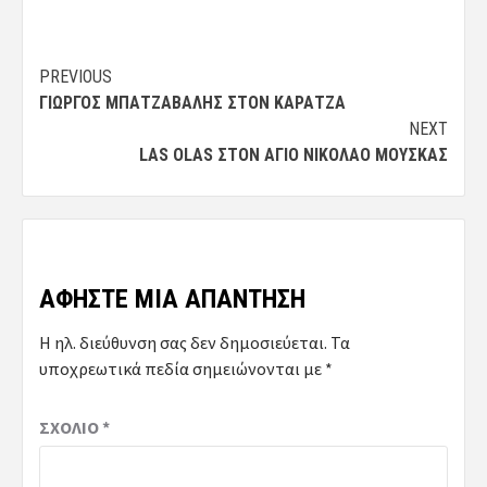
Post
PREVIOUS
ΓΙΏΡΓΟΣ ΜΠΑΤΖΆΒΑΛΗΣ ΣΤΟΝ ΚΑΡΑΤΖΆ
navigation
NEXT
LAS OLAS ΣΤΟΝ ΆΓΙΟ ΝΙΚΌΛΑΟ ΜΟΎΣΚΑΣ
ΑΦΉΣΤΕ ΜΙΑ ΑΠΆΝΤΗΣΗ
Η ηλ. διεύθυνση σας δεν δημοσιεύεται.
Τα
υποχρεωτικά πεδία σημειώνονται με
*
ΣΧΌΛΙΟ
*